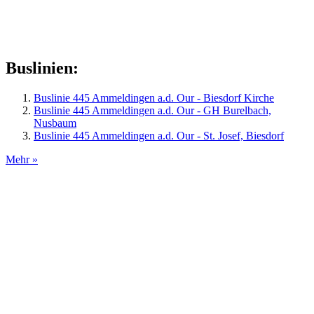
Buslinien:
Buslinie 445 Ammeldingen a.d. Our - Biesdorf Kirche
Buslinie 445 Ammeldingen a.d. Our - GH Burelbach,
Nusbaum
Buslinie 445 Ammeldingen a.d. Our - St. Josef, Biesdorf
Mehr »