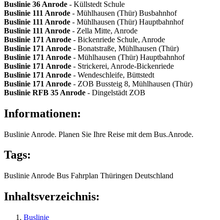
Buslinie 36
Anrode
- Küllstedt Schule
Buslinie 111
Anrode
- Mühlhausen (Thür) Busbahnhof
Buslinie 111
Anrode
- Mühlhausen (Thür) Hauptbahnhof
Buslinie 111
Anrode
- Zella Mitte, Anrode
Buslinie 171
Anrode
- Bickenriede Schule, Anrode
Buslinie 171
Anrode
- Bonatstraße, Mühlhausen (Thür)
Buslinie 171
Anrode
- Mühlhausen (Thür) Hauptbahnhof
Buslinie 171
Anrode
- Strickerei, Anrode-Bickenriede
Buslinie 171
Anrode
- Wendeschleife, Büttstedt
Buslinie 171
Anrode
- ZOB Bussteig 8, Mühlhausen (Thür)
Buslinie RFB 35
Anrode
- Dingelstädt ZOB
Informationen:
Buslinie Anrode. Planen Sie Ihre Reise mit dem Bus.Anrode.
Tags:
Buslinie
Anrode
Bus
Fahrplan
Thüringen
Deutschland
Inhaltsverzeichnis:
Buslinie