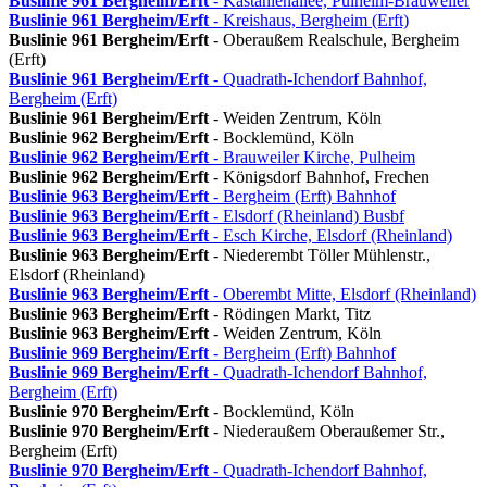
Buslinie 961
Bergheim/Erft
- Kastanienallee, Pulheim-Brauweiler
Buslinie 961
Bergheim/Erft
- Kreishaus, Bergheim (Erft)
Buslinie 961
Bergheim/Erft
- Oberaußem Realschule, Bergheim
(Erft)
Buslinie 961
Bergheim/Erft
- Quadrath-Ichendorf Bahnhof,
Bergheim (Erft)
Buslinie 961
Bergheim/Erft
- Weiden Zentrum, Köln
Buslinie 962
Bergheim/Erft
- Bocklemünd, Köln
Buslinie 962
Bergheim/Erft
- Brauweiler Kirche, Pulheim
Buslinie 962
Bergheim/Erft
- Königsdorf Bahnhof, Frechen
Buslinie 963
Bergheim/Erft
- Bergheim (Erft) Bahnhof
Buslinie 963
Bergheim/Erft
- Elsdorf (Rheinland) Busbf
Buslinie 963
Bergheim/Erft
- Esch Kirche, Elsdorf (Rheinland)
Buslinie 963
Bergheim/Erft
- Niederembt Töller Mühlenstr.,
Elsdorf (Rheinland)
Buslinie 963
Bergheim/Erft
- Oberembt Mitte, Elsdorf (Rheinland)
Buslinie 963
Bergheim/Erft
- Rödingen Markt, Titz
Buslinie 963
Bergheim/Erft
- Weiden Zentrum, Köln
Buslinie 969
Bergheim/Erft
- Bergheim (Erft) Bahnhof
Buslinie 969
Bergheim/Erft
- Quadrath-Ichendorf Bahnhof,
Bergheim (Erft)
Buslinie 970
Bergheim/Erft
- Bocklemünd, Köln
Buslinie 970
Bergheim/Erft
- Niederaußem Oberaußemer Str.,
Bergheim (Erft)
Buslinie 970
Bergheim/Erft
- Quadrath-Ichendorf Bahnhof,