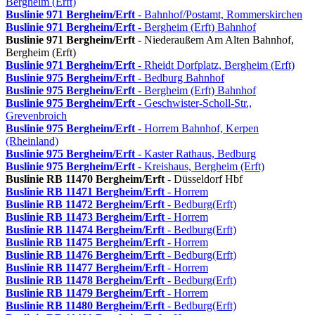
Bergheim (Erft)
Buslinie 971
Bergheim/Erft
- Bahnhof/Postamt, Rommerskirchen
Buslinie 971
Bergheim/Erft
- Bergheim (Erft) Bahnhof
Buslinie 971
Bergheim/Erft
- Niederaußem Am Alten Bahnhof,
Bergheim (Erft)
Buslinie 971
Bergheim/Erft
- Rheidt Dorfplatz, Bergheim (Erft)
Buslinie 975
Bergheim/Erft
- Bedburg Bahnhof
Buslinie 975
Bergheim/Erft
- Bergheim (Erft) Bahnhof
Buslinie 975
Bergheim/Erft
- Geschwister-Scholl-Str.,
Grevenbroich
Buslinie 975
Bergheim/Erft
- Horrem Bahnhof, Kerpen
(Rheinland)
Buslinie 975
Bergheim/Erft
- Kaster Rathaus, Bedburg
Buslinie 975
Bergheim/Erft
- Kreishaus, Bergheim (Erft)
Buslinie RB 11470
Bergheim/Erft
- Düsseldorf Hbf
Buslinie RB 11471
Bergheim/Erft
- Horrem
Buslinie RB 11472
Bergheim/Erft
- Bedburg(Erft)
Buslinie RB 11473
Bergheim/Erft
- Horrem
Buslinie RB 11474
Bergheim/Erft
- Bedburg(Erft)
Buslinie RB 11475
Bergheim/Erft
- Horrem
Buslinie RB 11476
Bergheim/Erft
- Bedburg(Erft)
Buslinie RB 11477
Bergheim/Erft
- Horrem
Buslinie RB 11478
Bergheim/Erft
- Bedburg(Erft)
Buslinie RB 11479
Bergheim/Erft
- Horrem
Buslinie RB 11480
Bergheim/Erft
- Bedburg(Erft)