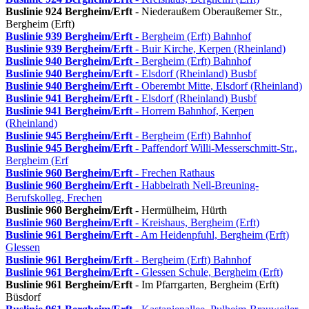
Buslinie 924
Bergheim/Erft
- Niederaußem Oberaußemer Str.,
Bergheim (Erft)
Buslinie 939
Bergheim/Erft
- Bergheim (Erft) Bahnhof
Buslinie 939
Bergheim/Erft
- Buir Kirche, Kerpen (Rheinland)
Buslinie 940
Bergheim/Erft
- Bergheim (Erft) Bahnhof
Buslinie 940
Bergheim/Erft
- Elsdorf (Rheinland) Busbf
Buslinie 940
Bergheim/Erft
- Oberembt Mitte, Elsdorf (Rheinland)
Buslinie 941
Bergheim/Erft
- Elsdorf (Rheinland) Busbf
Buslinie 941
Bergheim/Erft
- Horrem Bahnhof, Kerpen
(Rheinland)
Buslinie 945
Bergheim/Erft
- Bergheim (Erft) Bahnhof
Buslinie 945
Bergheim/Erft
- Paffendorf Willi-Messerschmitt-Str.,
Bergheim (Erf
Buslinie 960
Bergheim/Erft
- Frechen Rathaus
Buslinie 960
Bergheim/Erft
- Habbelrath Nell-Breuning-
Berufskolleg, Frechen
Buslinie 960
Bergheim/Erft
- Hermülheim, Hürth
Buslinie 960
Bergheim/Erft
- Kreishaus, Bergheim (Erft)
Buslinie 961
Bergheim/Erft
- Am Heidenpfuhl, Bergheim (Erft)
Glessen
Buslinie 961
Bergheim/Erft
- Bergheim (Erft) Bahnhof
Buslinie 961
Bergheim/Erft
- Glessen Schule, Bergheim (Erft)
Buslinie 961
Bergheim/Erft
- Im Pfarrgarten, Bergheim (Erft)
Büsdorf