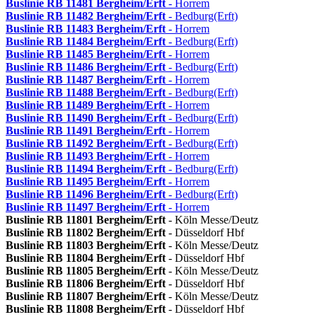
Buslinie RB 11481
Bergheim/Erft
- Horrem
Buslinie RB 11482
Bergheim/Erft
- Bedburg(Erft)
Buslinie RB 11483
Bergheim/Erft
- Horrem
Buslinie RB 11484
Bergheim/Erft
- Bedburg(Erft)
Buslinie RB 11485
Bergheim/Erft
- Horrem
Buslinie RB 11486
Bergheim/Erft
- Bedburg(Erft)
Buslinie RB 11487
Bergheim/Erft
- Horrem
Buslinie RB 11488
Bergheim/Erft
- Bedburg(Erft)
Buslinie RB 11489
Bergheim/Erft
- Horrem
Buslinie RB 11490
Bergheim/Erft
- Bedburg(Erft)
Buslinie RB 11491
Bergheim/Erft
- Horrem
Buslinie RB 11492
Bergheim/Erft
- Bedburg(Erft)
Buslinie RB 11493
Bergheim/Erft
- Horrem
Buslinie RB 11494
Bergheim/Erft
- Bedburg(Erft)
Buslinie RB 11495
Bergheim/Erft
- Horrem
Buslinie RB 11496
Bergheim/Erft
- Bedburg(Erft)
Buslinie RB 11497
Bergheim/Erft
- Horrem
Buslinie RB 11801
Bergheim/Erft
- Köln Messe/Deutz
Buslinie RB 11802
Bergheim/Erft
- Düsseldorf Hbf
Buslinie RB 11803
Bergheim/Erft
- Köln Messe/Deutz
Buslinie RB 11804
Bergheim/Erft
- Düsseldorf Hbf
Buslinie RB 11805
Bergheim/Erft
- Köln Messe/Deutz
Buslinie RB 11806
Bergheim/Erft
- Düsseldorf Hbf
Buslinie RB 11807
Bergheim/Erft
- Köln Messe/Deutz
Buslinie RB 11808
Bergheim/Erft
- Düsseldorf Hbf