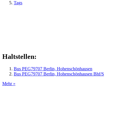
Tags
Haltstellen:
Bus PEG79707 Berlin, Hohenschönhausen
Bus PEG79707 Berlin, Hohenschönhausen Bhf/S
Mehr »