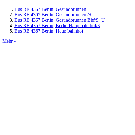
Bus RE 4367 Berlin, Gesundbrunnen
Bus RE 4367 Berlin, Gesundbrunnen /S
Bus RE 4367 Berlin, Gesundbrunnen Bhf/S+U
Bus RE 4367 Berlin, Berlin Hauptbahnhof/S
Bus RE 4367 Berlin, Hauptbahnhof
Mehr »