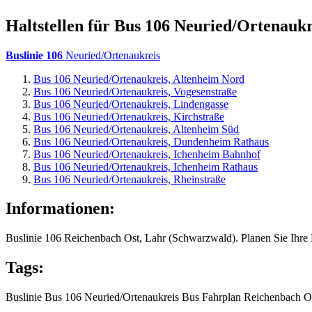
Haltstellen für Bus 106 Neuried/Ortenaukr
Buslinie 106
Neuried/Ortenaukreis
Bus 106 Neuried/Ortenaukreis, Altenheim Nord
Bus 106 Neuried/Ortenaukreis, Vogesenstraße
Bus 106 Neuried/Ortenaukreis, Lindengasse
Bus 106 Neuried/Ortenaukreis, Kirchstraße
Bus 106 Neuried/Ortenaukreis, Altenheim Süd
Bus 106 Neuried/Ortenaukreis, Dundenheim Rathaus
Bus 106 Neuried/Ortenaukreis, Ichenheim Bahnhof
Bus 106 Neuried/Ortenaukreis, Ichenheim Rathaus
Bus 106 Neuried/Ortenaukreis, Rheinstraße
Informationen:
Buslinie 106 Reichenbach Ost, Lahr (Schwarzwald). Planen Sie Ihre
Tags:
Buslinie
Bus 106
Neuried/Ortenaukreis
Bus
Fahrplan
Reichenbach O